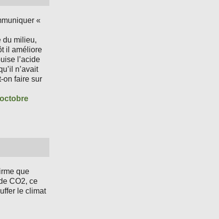
ommuniquer «
 du milieu,
 il améliore
épuise l’acide
u’il n’avait
-on faire sur
 octobre
firme que
 de CO2, ce
ffer le climat