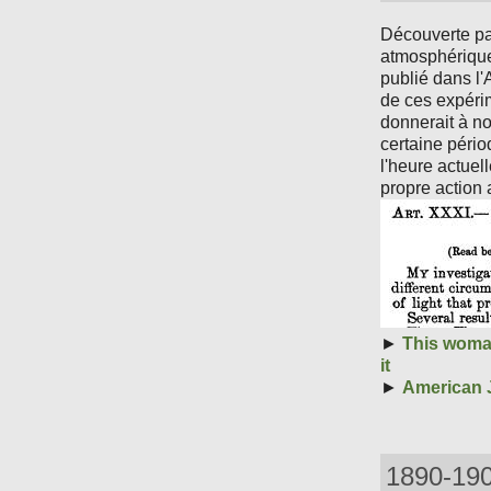
Découverte p
atmosphérique.
publié dans l
de ces expérim
donnerait à no
certaine pério
l'heure actuel
propre action 
►
This woman
it
►
American J
1890-19