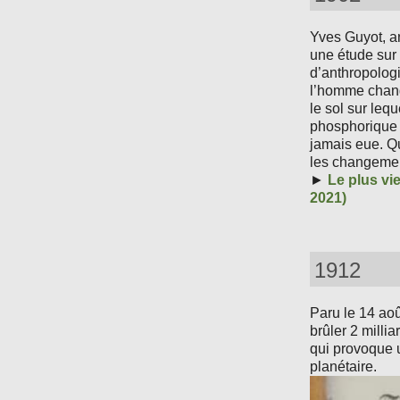
Yves Guyot, a
une étude sur
d’anthropologi
l’homme chang
le sol sur leque
phosphorique d
jamais eue. Qu
les changemen
►
Le plus vi
2021)
1912
Paru le 14 aoû
brûler 2 milli
qui provoque u
planétaire.