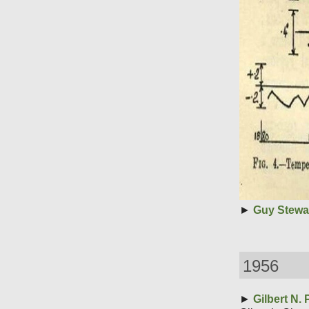
►
Guy Stewar
1956
►
Gilbert N. 