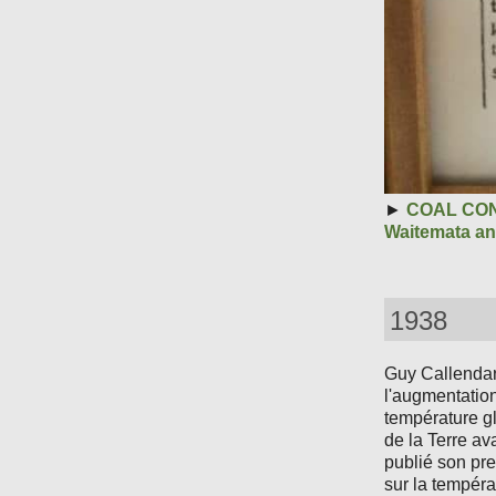
►
COAL CON
Waitemata an
1938
Guy Callendar,
l'augmentatio
température gl
de la Terre a
publié son pre
sur la tempéra