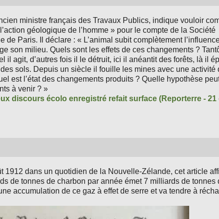
ncien ministre français des Travaux Publics, indique vouloir c
 l’action géologique de l’homme » pour le compte de la Société
e de Paris. Il déclare : « L’animal subit complètement l’influence
e son milieu. Quels sont les effets de ces changements ? Tantôt
l il agit, d’autres fois il le détruit, ici il anéantit des forêts, là il 
es sols. Depuis un siècle il fouille les mines avec une activité q
el est l’état des changements produits ? Quelle hypothèse peut
ts à venir ? »
eux discours écolo enregistré refait surface (Reporterre - 21
t 1912 dans un quotidien de la Nouvelle-Zélande, cet article af
ards de tonnes de charbon par année émet 7 milliards de tonnes
ne accumulation de ce gaz à effet de serre et va tendre à réchau