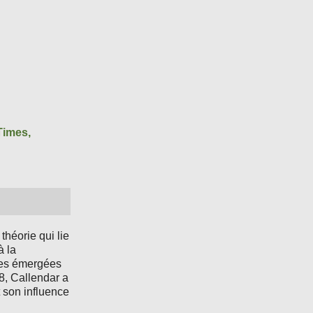
imes,
héorie qui lie
à la
rres émergées
8, Callendar a
t son influence