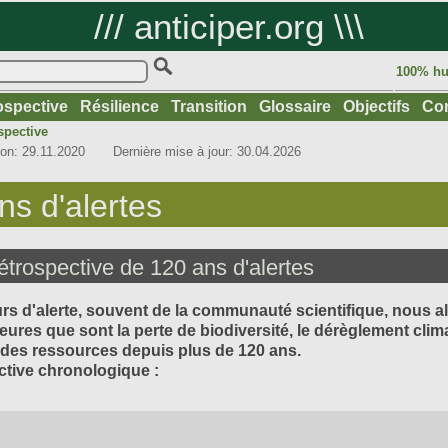
///
anticiper.org
\\\
100% hu
ospective
Résilience
Transition
Glossaire
Objectifs
Con
spective
n: 29.11.2020
Dernière mise à jour: 30.04.2026
ns d'alertes
étrospective de 120 ans d'alertes
rs d'alerte, souvent de la communauté scientifique, nous al
res que sont la perte de biodiversité, le dérèglement clim
 des ressources depuis plus de 120 ans.
ctive chronologique :