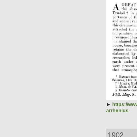
►
https://ww
arrhenius
1902