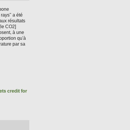
rbone
 rays" a été
aux résultats
[le CO2]
osent, à une
oportion qu'à
rature par sa
s credit for