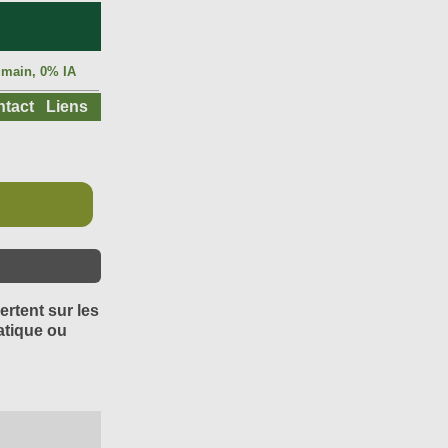
main, 0% IA
tact
Liens
ertent sur les
atique ou