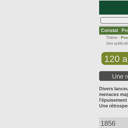
Constat
Pr
Thème :
Pro
1ère publicatio
120 a
Une r
Divers lanceu
menaces majeu
l'épuisement
Une rétrospe
1856