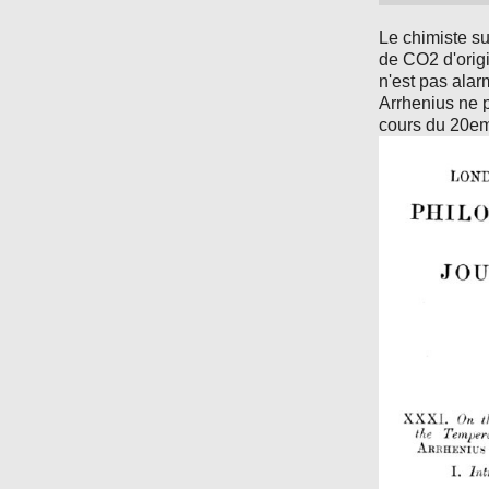
Le chimiste s
de CO2 d'orig
n'est pas alar
Arrhenius ne p
cours du 20em